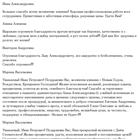
Инна Александровна
Большое спасибо всему коллективу клиники! Хорошая профессиональная работа всех
сотрудников. Приветливая и заботливая атмосфера, разумные цены. Удачи Вам!
Амина Алимова
Выражаю огромную благодарность врачам которые так бережно, качественно и с
любовью, сделали мою улыбку неотразимой, а рот полон зубов!!! Дай вам Бог здоровья и
долгих лет жизни!
Виктория Андреевна
Огромная благодарность Льву Александровичу, все аккуратно и безболезненно, очень
доволена.
Спасибо огромное!!!
Марина Васильевна
Уважаемый Иван Петрович! Поздравляю Вас, коллектив клиники с Новым Годом,
Рождеством, Крещением Господним! Желаю исполнения желаний, реализации планов,
процветания, успехов во всем, семейного благополучия! Спасибо за терпеливое
отношение к пациенту администратора Анны Александровны (с улыбкой вспоминаю ее
многократное напоминание даты и времени следующего приема, учитывая мое
состояние после процедуры), за внимательное и доброе отношение Евгении Андреевны,
за лучезарную улыбку главного врача, и моей обожаемой Елене Олеговне за любовь к
пациенту, профессионализм, энергию, трудолюбие, волшебные руки, за честность,
поддержку и обнадеживающее: «Больно не будет»!!!
Марина Васильевна
Уважаемый, Иван Петрович! Поздравляю Вас, Ваш прекрасный коллектив с Днём
Стоматолога! Желаю процветания, удачи, исполнения желаний и поставленных целей!
Счастлива, что в нашем городе живут и работают такие профессионалы, как Вы и