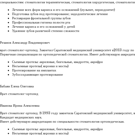
специальностям: стоматология терапевтическая, стоматология хирургическая, стоматология
Лечение всех форм кариеса и его осложнений (пульпит, периодонтит)
Подготовка зубов под протезирование; эндодонтическое лечение
Реставрация фронтальной группы зубов
Профессиональная гигиена полости рта
Лечение кариеса и его осложнений у детей
Удаление зубов различной степени сложности
Резанов Александр Владимирович
врач стоматолог-ортопед. Закончил Саратовский медицинский университет в2013 году по 
Первичная специализация по ортопедической стоматологии. Имеет действующую аккредитац
Съемные протезы: акриловые, бюгельные, квадротти, акрифри
Несъемные протезы( коронки и мосты)
Протезирование на имплантах
Зубосохраняющее протезирование
Бабаян Елена Олеговна
Врач стоматолог-ортопед
Иванова Ирина Алексеевна
Врач стоматолог ортопед. В 1993 году закончила Саратовский медицинский университет, 
Кандидат медицинских наук.
Имеет действующую аккредитацию по специальности стоматология ортопедическая.
Съемные протезы: акриловые, бюгельные, квадротти, акрифри
Несъемные протезы( коронки и мосты)