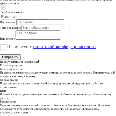
график лечения.
×
Задайте нам вопрос
Ваш e-mail
Тема обращения
Ваш вопрос
Я согласен с
политикой конфедециальности
Отправить
Почему выбирают именно нас?
К Вашим услугам
Отличные доктора
Профессиональная стоматологическая помощь от лучших врачей города. Индивидуальный
подход к каждому пациенту.
Оборудование
Наша клиника оснащена самым новейшим медицинским оборудованием в области
стоматологии.
Цена
В нашей клинике приемлемая ценовая политика. Работаем по наличному и безналичному
расчету.
Безопасность
Одна из главных задач в нашей клинике – обеспечить безопасность клиентов. В клинике
используется стерилизаторы новейшего поколения, одноразовые инструменты,
индивидуальная защита.