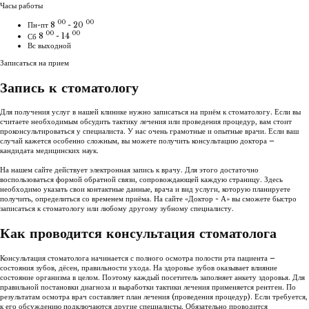
Часы работы
00
00
Пн-пт
8
- 20
00
00
Сб
8
- 14
Вс
выходной
Записаться на прием
Запись к стоматологу
Для получения услуг в нашей клинике нужно записаться на приём к стоматологу. Если вы
считаете необходимым обсудить тактику лечения или проведения процедур, вам стоит
проконсультироваться у специалиста. У нас очень грамотные и опытные врачи. Если ваш
случай кажется особенно сложным, вы можете получить консультацию доктора –
кандидата медицинских наук.
На нашем сайте действует электронная запись к врачу. Для этого достаточно
воспользоваться формой обратной связи, сопровождающей каждую страницу. Здесь
необходимо указать свои контактные данные, врача и вид услуги, которую планируете
получить, определиться со временем приёма. На сайте «Доктор - А» вы сможете быстро
записаться к стоматологу или любому другому зубному специалисту.
Как проводится консультация стоматолога
Консультация стоматолога начинается с полного осмотра полости рта пациента –
состояния зубов, дёсен, правильности ухода. На здоровье зубов оказывает влияние
состояние организма в целом. Поэтому каждый посетитель заполняет анкету здоровья. Для
правильной постановки диагноза и выработки тактики лечения применяется рентген. По
результатам осмотра врач составляет план лечения (проведения процедур). Если требуется,
к его обсуждению подключаются другие специалисты. Обязательно проводится