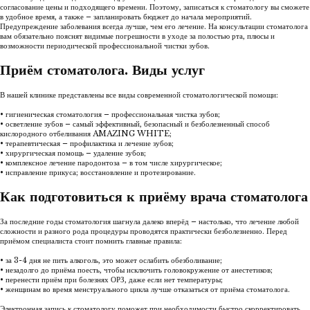
согласование цены и подходящего времени. Поэтому, записаться к стоматологу вы сможете
в удобное время, а также – запланировать бюджет до начала мероприятий.
Предупреждение заболевания всегда лучше, чем его лечение. На консультации стоматолога
вам обязательно пояснят видимые погрешности в уходе за полостью рта, плюсы и
возможности периодической профессиональной чистки зубов.
Приём стоматолога. Виды услуг
В нашей клинике представлены все виды современной стоматологической помощи:
• гигиеническая стоматология – профессиональная чистка зубов;
• осветление зубов – самый эффективный, безопасный и безболезненный способ
кислородного отбеливания AMAZING WHITE;
• терапевтическая – профилактика и лечение зубов;
• хирургическая помощь – удаление зубов;
• комплексное лечение пародонтоза – в том числе хирургическое;
• исправление прикуса; восстановление и протезирование.
Как подготовиться к приёму врача стоматолога
За последние годы стоматология шагнула далеко вперёд – настолько, что лечение любой
сложности и разного рода процедуры проводятся практически безболезненно. Перед
приёмом специалиста стоит помнить главные правила:
• за 3-4 дня не пить алкоголь, это может ослабить обезболивание;
• незадолго до приёма поесть, чтобы исключить головокружение от анестетиков;
• перенести приём при болезнях ОРЗ, даже если нет температуры;
• женщинам во время менструального цикла лучше отказаться от приёма стоматолога.
Электронная запись к стоматологу поможет при необходимости быстро скорректировать