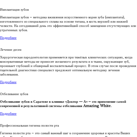
Имплантация зубов
Имплантация зубов – методика вживления искусственного корня зуба (имплантата),
изготовленного из специального сплава на основе титана, в кость верхней или нижней
челюсти. На сегодняшний день это эффективнейший способ замещения отсутствующих или
утраченных зубов.
Подробнее
Лечение десен
Хирургическая пародонтология применяется при тяжёлых клинических ситуациях, когда
консервативные методы не приносят желаемого результата и в ткани, окружающие зуб,
проникает глубокий и обширный воспалительный процесс. В этом случае после проведения
тщательной диагностики специалист предложит оптимальную методику лечения
заболевания.
Подробнее
Отбеливание зубов
Отбеливание зубов в Саратове в клинике «Доктор — А» – это применение самой
современной и результативной системы отбеливания Amazing White.
Подробнее
Профессиональная гигиена полости рта
Гигиена полости рта – это самый важный шаг к сохранению здоровья и красоты Ваших