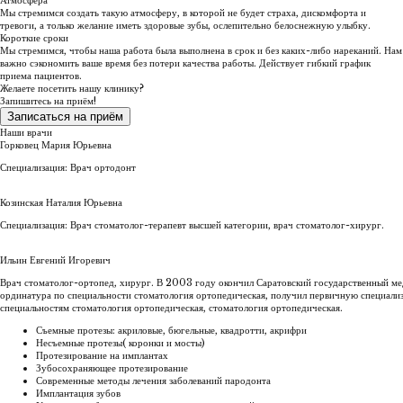
Атмосфера
Мы стремимся создать такую атмосферу, в которой не будет страха, дискомфорта и
тревоги, а только желание иметь здоровые зубы, ослепительно белоснежную улыбку.
Короткие сроки
Мы стремимся, чтобы наша работа была выполнена в срок и без каких-либо нареканий. Нам
важно сэкономить ваше время без потери качества работы. Действует гибкий график
приема пациентов.
Желаете посетить нашу клинику?
Запишитесь на приём!
Записаться на приём
Наши врачи
Горковец Мария Юрьевна
Специализация: Врач ортодонт
Козинская Наталия Юрьевна
Специализация: Врач стоматолог-терапевт высшей категории, врач стоматолог-хирург.
Ильин Евгений Игоревич
Врач стоматолог-ортопед, хирург. В 2003 году окончил Саратовский государственный м
ординатура по специальности стоматология ортопедическая, получил первичную специали
специальностям стоматология ортопедическая, стоматология ортопедическая.
Съемные протезы: акриловые, бюгельные, квадротти, акрифри
Несъемные протезы( коронки и мосты)
Протезирование на имплантах
Зубосохраняющее протезирование
Современные методы лечения заболеваний пародонта
Имплантация зубов