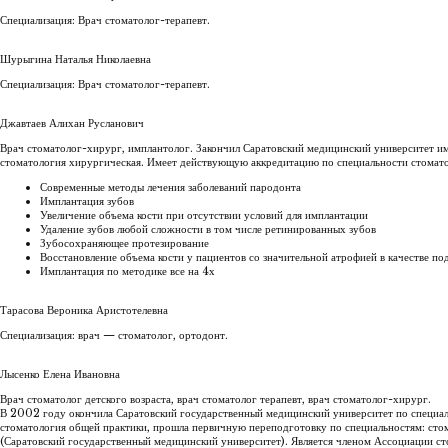
Специализация: Врач стоматолог-терапевт.
Шурыгина Наталья Николаевна
Специализация: Врач стоматолог-терапевт.
Джавтаев Алихан Русланович
Врач стоматолог-хирург, имплантолог. Закончил Саратовский медицинский университет им
стоматология хирургическая. Имеет действующую аккредитацию по специальности стомато
Современные методы лечения заболеваний пародонта
Имплантация зубов
Увеличение объема кости при отсутствии условий для имплантации
Удаление зубов любой сложности в том числе ретинированных зубов
Зубосохраняющее протезирование
Восстановление объема кости у пациентов со значительной атрофией в качестве по
Имплантация по методике все на 4х
Тарасова Вероника Аристотелевна
Специализация: врач — стоматолог, ортодонт.
Лысенко Елена Ивановна
Врач стоматолог детского возраста, врач стоматолог терапевт, врач стоматолог-хирург.
В 2002 году окончила Саратовский государственный медицинский университет по специа
стоматология общей практики, прошла первичную переподготовку по специальностям: стом
(Саратовский государственный медицинский университет). Является членом Ассоциации с