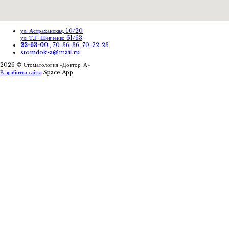
ул. Астраханская, 10/20
ул. Т.Г. Шевченко 61/63
22-63-00
, 70-36-36, 70-22-23
stomdok-a@mail.ru
2026 © Стоматология «Доктор-А»
Разработка сайта
Space App