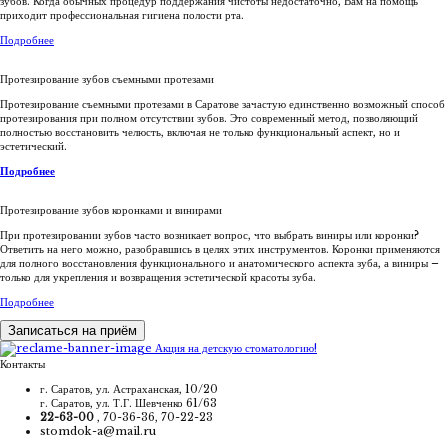
зубов. Когда обычных процедур поддержания чистоты недостаточно, Вам на помощь
приходит профессиональная гигиена полости рта.
Подробнее
Протезирование зубов съемными протезами
Протезирование съемными протезами в Саратове зачастую единственно возможный способ
протезирования при полном отсутствии зубов. Это современный метод, позволяющий
полностью восстановить челюсть, включая не только функциональный аспект, но и
эстетический.
Подробнее
Протезирование зубов коронками и винирами
При протезировании зубов часто возникает вопрос, что выбрать виниры или коронки?
Ответить на него можно, разобравшись в целях этих инструментов. Коронки применяются
для полного восстановления функционального и анатомического аспекта зуба, а виниры –
только для укрепления и возвращения эстетической красоты зуба.
Подробнее
Записаться на приём
Акция на детскую стоматологию!
Контакты
г. Саратов, ул. Астраханская, 10/20
г. Саратов, ул. Т.Г. Шевченко 61/63
22-63-00
, 70-36-36, 70-22-23
stomdok-a@mail.ru