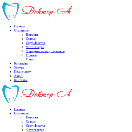
Главная
О клинике
Новости
Статьи
Сертификаты
Фотогалерея
Учредительные документы
Отзывы
О нас
Коллектив
Услуги
Прайс-лист
Акции
Контакты
Главная
О клинике
Новости
Статьи
Сертификаты
Фотогалерея