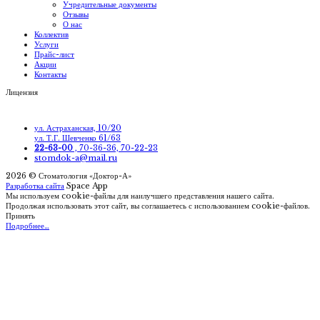
Учредительные документы
Отзывы
О нас
Коллектив
Услуги
Прайс-лист
Акции
Контакты
Лицензия
ул. Астраханская, 10/20
ул. Т.Г. Шевченко 61/63
22-63-00
, 70-36-36, 70-22-23
stomdok-a@mail.ru
2026 © Стоматология «Доктор-А»
Разработка сайта
Space App
Мы используем cookie-файлы для наилучшего представления нашего сайта.
Продолжая использовать этот сайт, вы соглашаетесь с использованием cookie-файлов.
Принять
Подробнее…